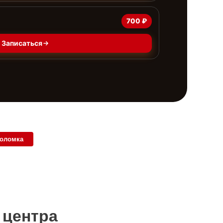
700 ₽
Записаться
поломка
 центра