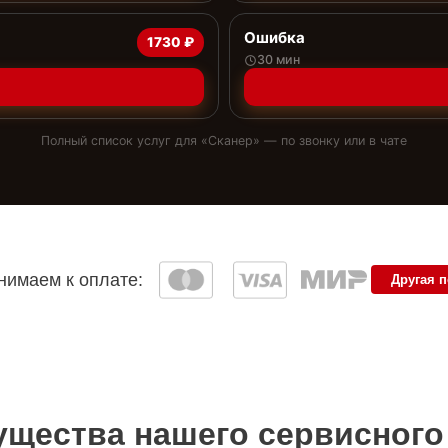
Ошибка
1730 ₽
30 мин
Полный список услуг для «
Сканер
» — по звонку или в чате
имаем к оплате:
Другая 
щества нашего сервисного