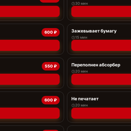
30 мин
Зажевывает бумагу
600 ₽
15 мин
Переполнен абсорбер
550 ₽
20 мин
Не печатает
600 ₽
20 мин