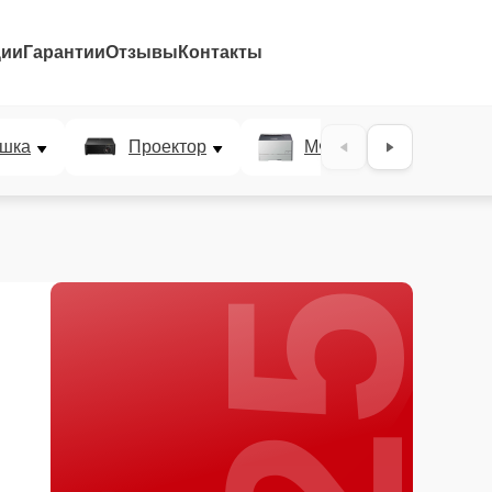
ции
Гарантии
Отзывы
Контакты
25%
шка
Проектор
МФУ
Плотт