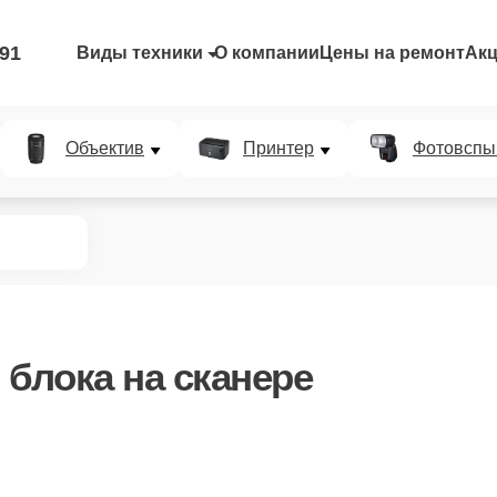
-91
Виды техники
О компании
Цены на ремонт
Ак
Объектив
Принтер
Фотовспы
 блока
на сканере