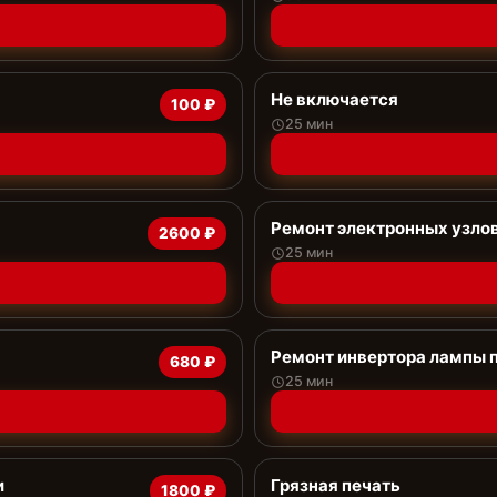
Не включается
100 ₽
25 мин
Ремонт электронных узло
2600 ₽
25 мин
Ремонт инвертора лампы 
680 ₽
25 мин
и
Грязная печать
1800 ₽