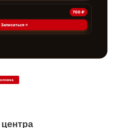
700 ₽
Записаться
поломка
 центра