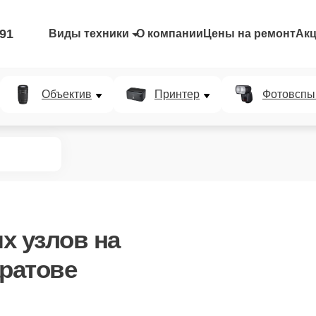
-91
Виды техники
О компании
Цены на ремонт
Ак
Объектив
Принтер
Фотовспы
х узлов
на
аратове