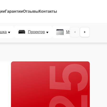
ции
Гарантии
Отзывы
Контакты
25%
шка
Проектор
МФУ
Плотт