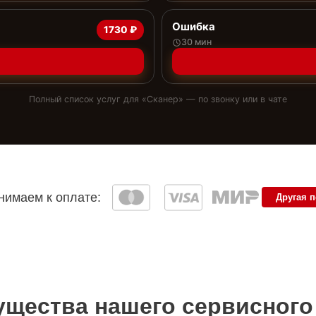
Ошибка
1730 ₽
30 мин
Полный список услуг для «
Сканер
» — по звонку или в чате
имаем к оплате:
Другая 
щества нашего сервисного