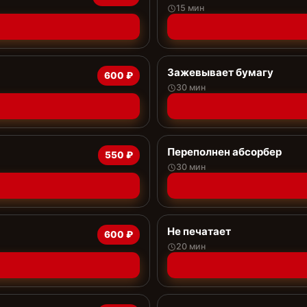
15 мин
Зажевывает бумагу
600 ₽
30 мин
Переполнен абсорбер
550 ₽
30 мин
Не печатает
600 ₽
20 мин