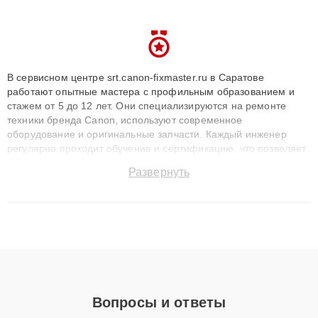
В сервисном центре srt.canon-fixmaster.ru в Саратове
работают опытные мастера с профильным образованием и
стажем от 5 до 12 лет. Они специализируются на ремонте
техники бренда Canon, используют современное
оборудование и оригинальные запчасти. Каждый инженер
регулярно проходит обучение и сертификацию, что позволяет
быстро и точноdiagnostikировать поломки и восстанавливать
Развернуть
технику с сохранением гарантии до 3 лет. Наши мастера
решают сложные случаи: от замены матриц и материнских
плат до ремонта после залития и восстановления данных.
Благодаря высокой квалификации и ответственному подходу
клиенты получают быстрый, качественный ремонт и понятные
объяснения по результатам диагностики.
Вопросы и ответы