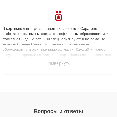
В сервисном центре srt.canon-fixmaster.ru в Саратове
работают опытные мастера с профильным образованием и
стажем от 5 до 12 лет. Они специализируются на ремонте
техники бренда Canon, используют современное
оборудование и оригинальные запчасти. Каждый инженер
регулярно проходит обучение и сертификацию, что позволяет
быстро и точноdiagnostikировать поломки и восстанавливать
Развернуть
технику с сохранением гарантии до 3 лет. Наши мастера
решают сложные случаи: от замены матриц и материнских
плат до ремонта после залития и восстановления данных.
Благодаря высокой квалификации и ответственному подходу
клиенты получают быстрый, качественный ремонт и понятные
объяснения по результатам диагностики.
Вопросы и ответы