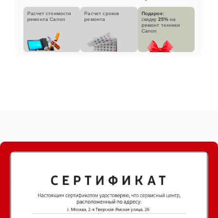
Расчет стоимости
Расчет сроков
Подарок:
ремонта Canon
ремонта
скидку
25%
на
ремонт техники
Canon