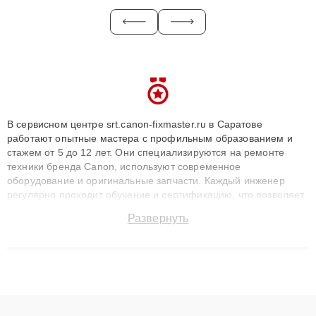
В сервисном центре srt.canon-fixmaster.ru в Саратове
работают опытные мастера с профильным образованием и
стажем от 5 до 12 лет. Они специализируются на ремонте
техники бренда Canon, используют современное
оборудование и оригинальные запчасти. Каждый инженер
регулярно проходит обучение и сертификацию, что позволяет
быстро и точноdiagnostikировать поломки и восстанавливать
Развернуть
технику с сохранением гарантии до 3 лет. Наши мастера
решают сложные случаи: от замены матриц и материнских
плат до ремонта после залития и восстановления данных.
Благодаря высокой квалификации и ответственному подходу
клиенты получают быстрый, качественный ремонт и понятные
объяснения по результатам диагностики.