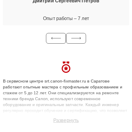
Дмитрий Сергеевич Петров
Опыт работы – 7 лет
В сервисном центре srt.canon-fixmaster.ru в Саратове
работают опытные мастера с профильным образованием и
стажем от 5 до 12 лет. Они специализируются на ремонте
техники бренда Canon, используют современное
оборудование и оригинальные запчасти. Каждый инженер
регулярно проходит обучение и сертификацию, что позволяет
быстро и точноdiagnostikировать поломки и восстанавливать
Развернуть
технику с сохранением гарантии до 3 лет. Наши мастера
решают сложные случаи: от замены матриц и материнских