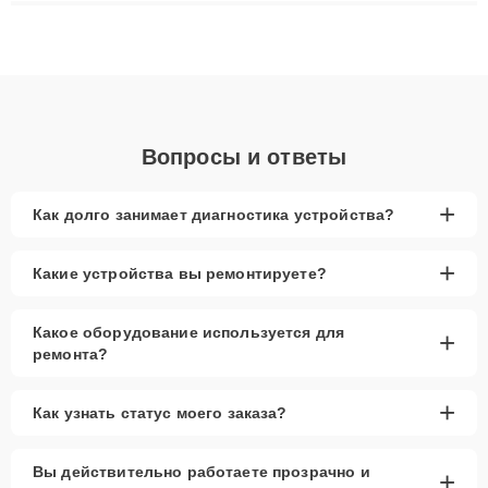
плат до ремонта после залития и восстановления данных.
Благодаря высокой квалификации и ответственному подходу
клиенты получают быстрый, качественный ремонт и понятные
объяснения по результатам диагностики.
Вопросы и ответы
+
Как долго занимает диагностика устройства?
+
Какие устройства вы ремонтируете?
Какое оборудование используется для
+
ремонта?
+
Как узнать статус моего заказа?
Вы действительно работаете прозрачно и
+