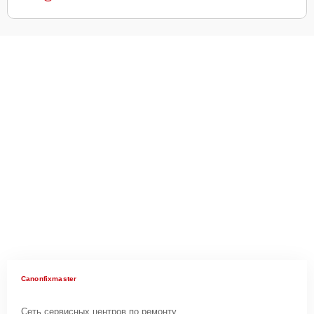
Canonfixmaster
Сеть сервисных центров по ремонту