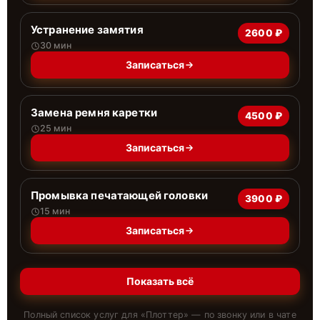
Устранение замятия
2600 ₽
30 мин
Записаться
Замена ремня каретки
4500 ₽
25 мин
Записаться
Промывка печатающей головки
3900 ₽
15 мин
Записаться
Показать всё
Полный список услуг для «
Плоттер
» — по звонку или в чате