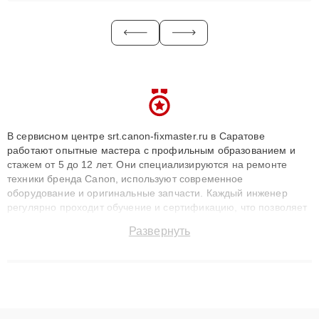
В сервисном центре srt.canon-fixmaster.ru в Саратове
работают опытные мастера с профильным образованием и
стажем от 5 до 12 лет. Они специализируются на ремонте
техники бренда Canon, используют современное
оборудование и оригинальные запчасти. Каждый инженер
регулярно проходит обучение и сертификацию, что позволяет
быстро и точноdiagnostikировать поломки и восстанавливать
Развернуть
технику с сохранением гарантии до 3 лет. Наши мастера
решают сложные случаи: от замены матриц и материнских
плат до ремонта после залития и восстановления данных.
Благодаря высокой квалификации и ответственному подходу
клиенты получают быстрый, качественный ремонт и понятные
объяснения по результатам диагностики.