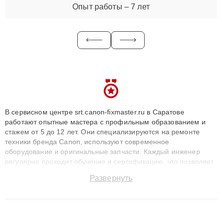
Опыт работы – 7 лет
В сервисном центре srt.canon-fixmaster.ru в Саратове
работают опытные мастера с профильным образованием и
стажем от 5 до 12 лет. Они специализируются на ремонте
техники бренда Canon, используют современное
оборудование и оригинальные запчасти. Каждый инженер
регулярно проходит обучение и сертификацию, что позволяет
быстро и точноdiagnostikировать поломки и восстанавливать
Развернуть
технику с сохранением гарантии до 3 лет. Наши мастера
решают сложные случаи: от замены матриц и материнских
плат до ремонта после залития и восстановления данных.
Благодаря высокой квалификации и ответственному подходу
клиенты получают быстрый, качественный ремонт и понятные